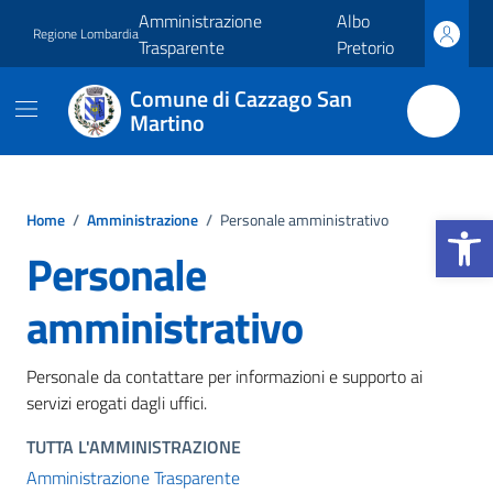
Vai ai contenuti
Vai al footer
Amministrazione
Albo
Regione Lombardia
Trasparente
Pretorio
Comune di Cazzago San
Martino
Apri la b
Home
/
Amministrazione
/
Personale amministrativo
Personale
amministrativo
Personale da contattare per informazioni e supporto ai
servizi erogati dagli uffici.
TUTTA L'AMMINISTRAZIONE
Amministrazione Trasparente