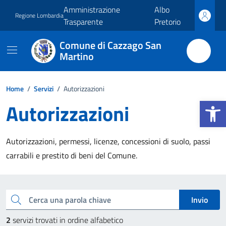
Vai ai contenuti
Vai al footer
Amministrazione
Albo
Regione Lombardia
Trasparente
Pretorio
Comune di Cazzago San
Martino
Home
/
Servizi
/
Autorizzazioni
Apri la b
Autorizzazioni
Autorizzazioni, permessi, licenze, concessioni di suolo, passi
carrabili e prestito di beni del Comune.
Esplora tutti i servizi
Cerca una parola chiave
Invio
2
servizi trovati in ordine alfabetico