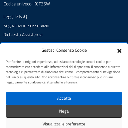
Codice univoco: KCT36W
Leggi le FAQ
Segnalazione disservizio
Richiesta Assistenza
Amministrazione Trasparente
Gestisci Consenso Cookie
Albo Pretorio
Cookie Policy
Per fornire le migliori esperienze, utilizziamo tecnologie come i cookie per
memorizzare e/o accedere alle informazioni del dispositivo. Il consenso a queste
Informativa privacy
tecnologie ci permetterà di elaborare dati come il comportamento di navigazione
o ID unici su questo sito. Non acconsentire o ritirare il consenso può influire
Dichiarazione di accessibilità
negativamente su alcune caratteristiche e funzioni.
Obiettivi di accessibilità
Accetta
Note legali
Feedback
Nega
Visualizza le preferenze