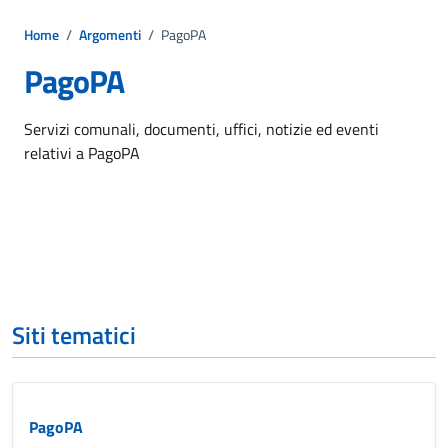
Home
/
Argomenti
/
PagoPA
PagoPA
Dettagli dell'argomento
Servizi comunali, documenti, uffici, notizie ed eventi
relativi a PagoPA
Siti tematici
PagoPA