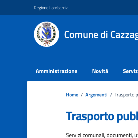
Vai ai contenuti
Vai al footer
Regione Lombardia
Comune di Cazzag
Amministrazione
Novità
Serviz
Home
/
Argomenti
/
Trasporto p
Trasporto pub
Dettagli dell
Servizi comunali, documenti, uff