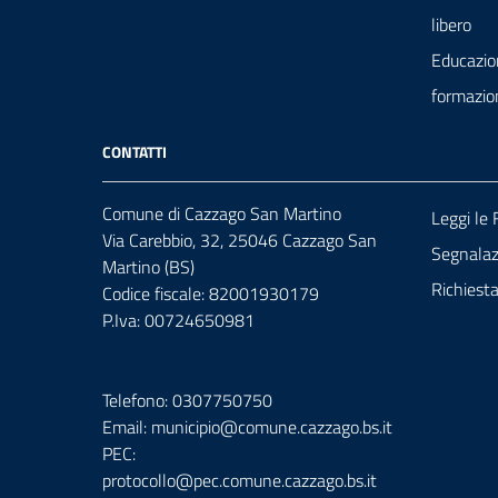
libero
Educazio
formazio
CONTATTI
Comune di Cazzago San Martino
Leggi le
Via Carebbio, 32, 25046 Cazzago San
Segnalazi
Martino (BS)
Richiest
Codice fiscale: 82001930179
P.Iva: 00724650981
Telefono: 0307750750
Email: municipio@comune.cazzago.bs.it
PEC:
protocollo@pec.comune.cazzago.bs.it