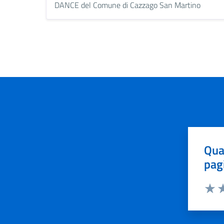
DANCE del Comune di Cazzago San Martino
Qua
pag
Valut
Va