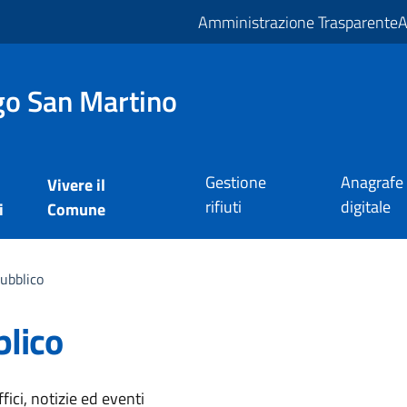
Amministrazione Trasparente
A
o San Martino
Gestione
Anagrafe
Vivere il
rifiuti
digitale
i
Comune
ubblico
blico
'argomento
ici, notizie ed eventi