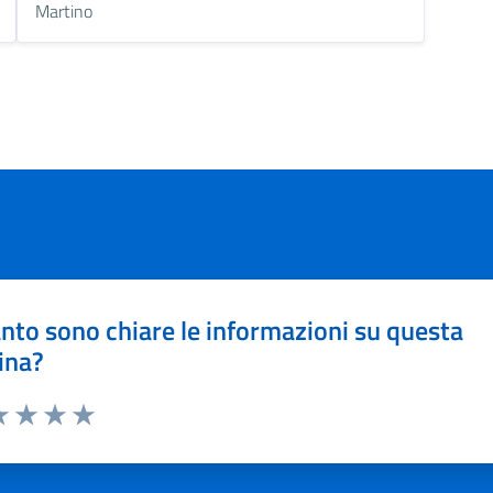
Martino
nto sono chiare le informazioni su questa
ina?
a 1 stelle su 5
luta 2 stelle su 5
Valuta 3 stelle su 5
Valuta 4 stelle su 5
Valuta 5 stelle su 5