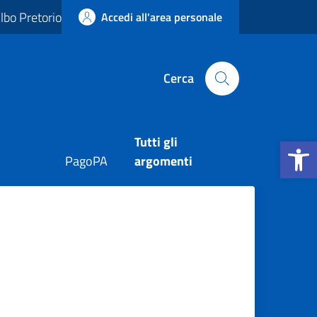
lbo Pretorio
Accedi all'area personale
Cerca
Apri la b
Tutti gli
PagoPA
argomenti