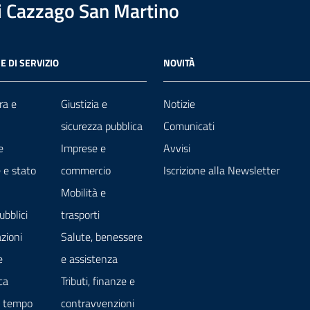
 Cazzago San Martino
E DI SERVIZIO
NOVITÀ
ra e
Giustizia e
Notizie
sicurezza pubblica
Comunicati
e
Imprese e
Avvisi
 e stato
commercio
Iscrizione alla Newsletter
Mobilità e
ubblici
trasporti
zioni
Salute, benessere
e
e assistenza
ca
Tributi, finanze e
e tempo
contravvenzioni