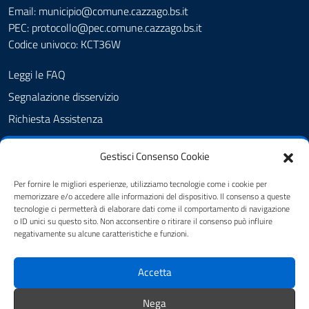
Email: municipio@comune.cazzago.bs.it
PEC:
protocollo@pec.comune.cazzago.bs.it
Codice univoco: KCT36W
Leggi le FAQ
Segnalazione disservizio
Richiesta Assistenza
Amministrazione Trasparente
Gestisci Consenso Cookie
Albo Pretorio
Cookie Policy
Per fornire le migliori esperienze, utilizziamo tecnologie come i cookie per
memorizzare e/o accedere alle informazioni del dispositivo. Il consenso a queste
Informativa privacy
tecnologie ci permetterà di elaborare dati come il comportamento di navigazione
o ID unici su questo sito. Non acconsentire o ritirare il consenso può influire
Dichiarazione di accessibilità
negativamente su alcune caratteristiche e funzioni.
Obiettivi di accessibilità
Accetta
Note legali
Feedback
Nega