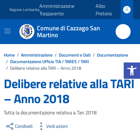
Vai ai contenuti
Vai al footer
Amministrazione
Albo
Regione Lombardia
Trasparente
Pretorio
Comune di Cazzago San
Martino
Home
/
Amministrazione
/
Documenti e Dati
/
Documentazione
Apri la b
/
Documentazione Ufficio TIA / TARES / TARI
/
Delibere relative alla TARI – Anno 2018
Delibere relative alla TARI
– Anno 2018
Dettagli del documento
Tutta la documentazione relativa a Tari 2018
Condividi
Vedi azioni