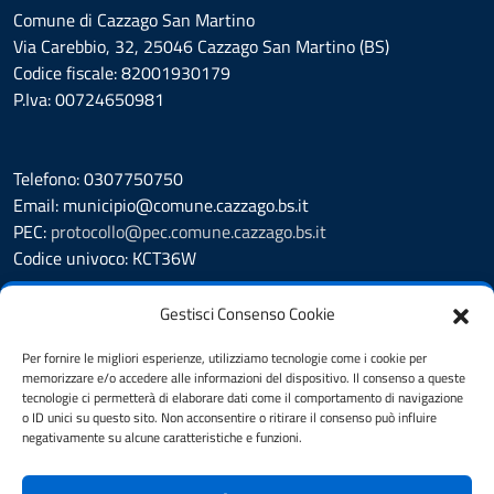
Comune di Cazzago San Martino
Via Carebbio, 32, 25046 Cazzago San Martino (BS)
Codice fiscale: 82001930179
P.Iva: 00724650981
Telefono: 0307750750
Email: municipio@comune.cazzago.bs.it
PEC:
protocollo@pec.comune.cazzago.bs.it
Codice univoco: KCT36W
Leggi le FAQ
Gestisci Consenso Cookie
Segnalazione disservizio
Richiesta Assistenza
Per fornire le migliori esperienze, utilizziamo tecnologie come i cookie per
memorizzare e/o accedere alle informazioni del dispositivo. Il consenso a queste
Amministrazione Trasparente
tecnologie ci permetterà di elaborare dati come il comportamento di navigazione
Albo Pretorio
o ID unici su questo sito. Non acconsentire o ritirare il consenso può influire
Cookie Policy
negativamente su alcune caratteristiche e funzioni.
Informativa privacy
Dichiarazione di accessibilità