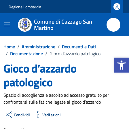
Vai ai contenuti
Vai al footer
Regione Lombardia
Comune di Cazzago San
Martino
Home
/
Amministrazione
/
Documenti e Dati
/
Documentazione
/
Gioco d’azzardo patologico
Apri la b
Gioco d’azzardo
patologico
Dettagli del documento
Spazio di accoglienza e ascolto ad accesso gratuito per
confrontarsi sulle fatiche legate al gioco d’azzardo
Condividi
Vedi azioni