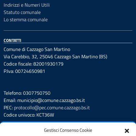
Indirizzi e Numeri Utili
Statuto comunale
Lo stemma comunale
CONTATTI
Comune di Cazzago San Martino
Via Carebbio, 32, 25046 Cazzago San Martino (BS)
Codice fiscale: 82001930179
P.Iva: 00724650981
Telefono: 0307750750
Email: municipio@comune.cazzago.bs.it
PEC:
protocollo@pec.comune.cazzago.bs.it
Codice univoco: KCT36W
Leggi le FAQ
Gestisci Consenso Cookie
Segnalazione disservizio