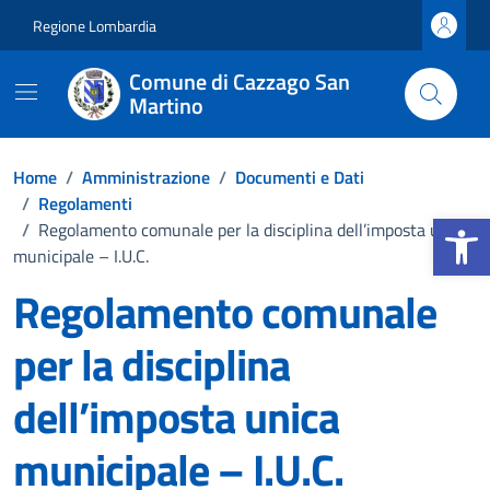
Vai ai contenuti
Vai al footer
Regione Lombardia
Comune di Cazzago San
Martino
Home
/
Amministrazione
/
Documenti e Dati
/
Regolamenti
Apri la b
/
Regolamento comunale per la disciplina dell’imposta unica
municipale – I.U.C.
Regolamento comunale
per la disciplina
dell’imposta unica
municipale – I.U.C.