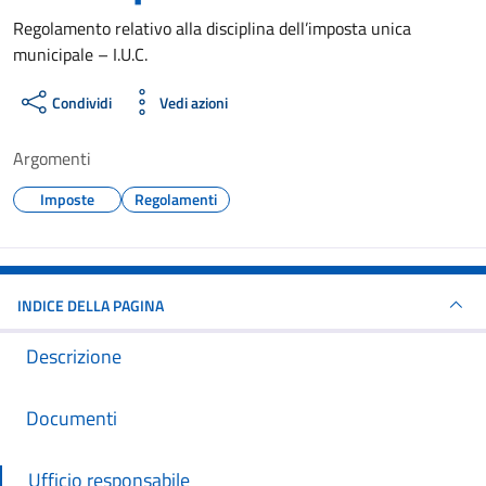
Dettagli del documento
Regolamento relativo alla disciplina dell’imposta unica
municipale – I.U.C.
Condividi
Vedi azioni
Argomenti
Imposte
Regolamenti
INDICE DELLA PAGINA
Descrizione
Documenti
Ufficio responsabile