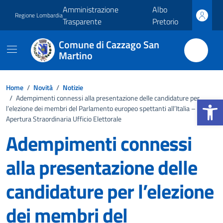
Vai ai contenuti
Vai al footer
Amministrazione
Albo
Regione Lombardia
Trasparente
Pretorio
Comune di Cazzago San
Martino
Home
/
Novità
/
Notizie
Apri la b
/
Adempimenti connessi alla presentazione delle candidature per
l’elezione dei membri del Parlamento europeo spettanti all’Italia –
Apertura Straordinaria Ufficio Elettorale
Adempimenti connessi
alla presentazione delle
candidature per l’elezione
dei membri del