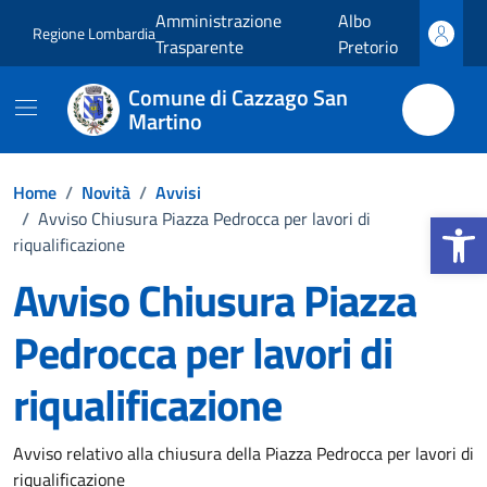
Vai ai contenuti
Vai al footer
Amministrazione
Albo
Regione Lombardia
Trasparente
Pretorio
Comune di Cazzago San
Martino
Home
/
Novità
/
Avvisi
Apri la b
/
Avviso Chiusura Piazza Pedrocca per lavori di
riqualificazione
Avviso Chiusura Piazza
Pedrocca per lavori di
riqualificazione
Dettagli della notizia
Avviso relativo alla chiusura della Piazza Pedrocca per lavori di
riqualificazione