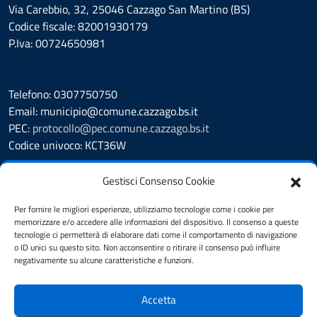
Via Carebbio, 32, 25046 Cazzago San Martino (BS)
Codice fiscale: 82001930179
P.Iva: 00724650981
Telefono: 0307750750
Email: municipio@comune.cazzago.bs.it
PEC:
protocollo@pec.comune.cazzago.bs.it
Codice univoco: KCT36W
Leggi le FAQ
Gestisci Consenso Cookie
Segnalazione disservizio
Richiesta Assistenza
Per fornire le migliori esperienze, utilizziamo tecnologie come i cookie per
memorizzare e/o accedere alle informazioni del dispositivo. Il consenso a queste
Amministrazione Trasparente
tecnologie ci permetterà di elaborare dati come il comportamento di navigazione
Albo Pretorio
o ID unici su questo sito. Non acconsentire o ritirare il consenso può influire
Cookie Policy
negativamente su alcune caratteristiche e funzioni.
Informativa privacy
Dichiarazione di accessibilità
Accetta
Obiettivi di accessibilità