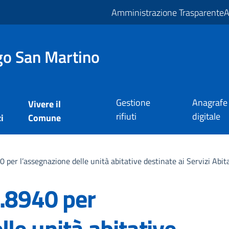
Amministrazione Trasparente
A
o San Martino
Gestione
Anagrafe
Vivere il
rifiuti
digitale
i
Comune
 per l’assegnazione delle unità abitative destinate ai Servizi Abita
n.8940 per
le unità abitative