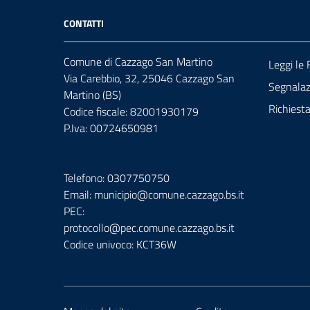
CONTATTI
Comune di Cazzago San Martino
Leggi le
Via Carebbio, 32, 25046 Cazzago San
Segnalazi
Martino (BS)
Richiest
Codice fiscale: 82001930179
P.Iva: 00724650981
Telefono: 0307750750
Email: municipio@comune.cazzago.bs.it
PEC:
protocollo@pec.comune.cazzago.bs.it
Codice univoco: KCT36W