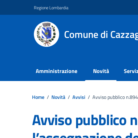
Vai ai contenuti
Vai al footer
Regione Lombardia
Comune di Cazzag
Amministrazione
Novità
Serviz
Home
/
Novità
/
Avvisi
/
Avviso pubblico n.8940
Avviso pubblico 
l’assegnazione del