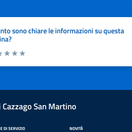
nto sono chiare le informazioni su questa
ina?
a 1 stelle su 5
luta 2 stelle su 5
Valuta 3 stelle su 5
Valuta 4 stelle su 5
Valuta 5 stelle su 5
 Cazzago San Martino
E DI SERVIZIO
NOVITÀ