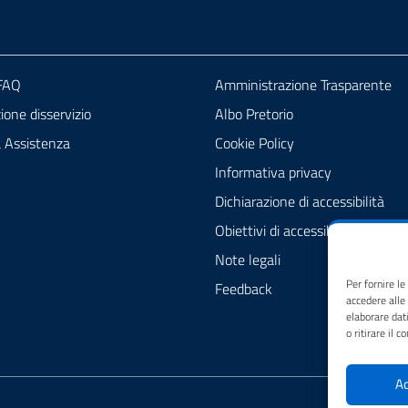
 FAQ
Amministrazione Trasparente
one disservizio
Albo Pretorio
a Assistenza
Cookie Policy
Informativa privacy
Dichiarazione di accessibilità
Obiettivi di accessibilità
Note legali
Per fornire l
Feedback
accedere alle
elaborare dat
o ritirare il 
Ac