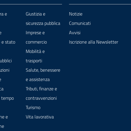
ra e
Giustizia e
Notizie
sicurezza pubblica
Comunicati
e
Imprese e
Avvisi
 e stato
commercio
Iscrizione alla Newsletter
Mobilità e
ubblici
trasporti
zioni
Salute, benessere
e
e assistenza
ca
Tributi, finanze e
e tempo
contravvenzioni
Turismo
ne e
Vita lavorativa
ne