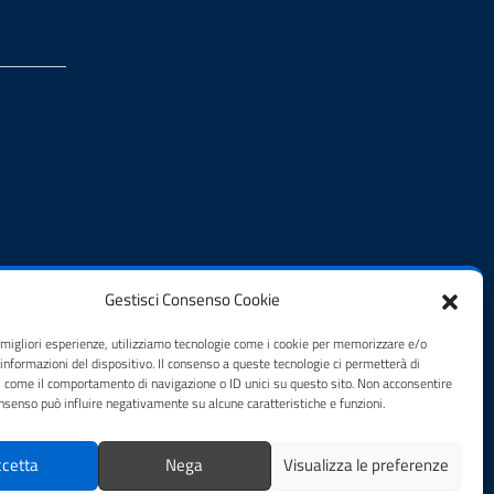
Gestisci Consenso Cookie
e migliori esperienze, utilizziamo tecnologie come i cookie per memorizzare e/o
 informazioni del dispositivo. Il consenso a queste tecnologie ci permetterà di
i come il comportamento di navigazione o ID unici su questo sito. Non acconsentire
consenso può influire negativamente su alcune caratteristiche e funzioni.
cetta
Nega
Visualizza le preferenze