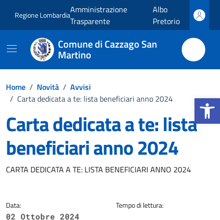
Vai ai contenuti
Vai al footer
Amministrazione
Albo
Regione Lombardia
Trasparente
Pretorio
Comune di Cazzago San
Martino
Home
/
Novità
/
Avvisi
Apri la b
/
Carta dedicata a te: lista beneficiari anno 2024
Carta dedicata a te: lista
beneficiari anno 2024
Dettagli della notizia
CARTA DEDICATA A TE: LISTA BENEFICIARI ANNO 2024
Data:
Tempo di lettura:
02 Ottobre 2024