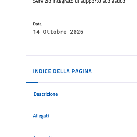
Dettagli della notizi
Servizio integrato di supporto scolastico
Data:
14 Ottobre 2025
INDICE DELLA PAGINA
Descrizione
Allegati