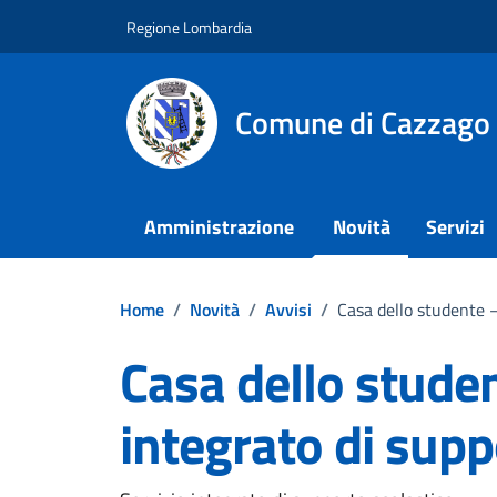
Vai ai contenuti
Vai al footer
Regione Lombardia
Comune di Cazzago
Amministrazione
Novità
Servizi
Home
/
Novità
/
Avvisi
/
Casa dello studente –
Casa dello studen
integrato di supp