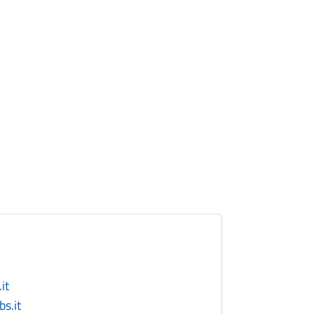
it
s.it