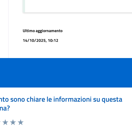
Ultimo aggiornamento
14/10/2025, 10:12
to sono chiare le informazioni su questa
na?
1 stelle su 5
uta 2 stelle su 5
Valuta 3 stelle su 5
Valuta 4 stelle su 5
Valuta 5 stelle su 5