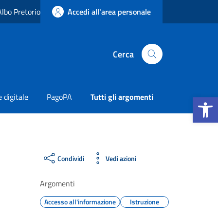
Albo Pretorio
Accedi all'area personale
Cerca
Apri la b
 digitale
PagoPA
Tutti gli argomenti
Condividi
Vedi azioni
Argomenti
Accesso all'informazione
Istruzione