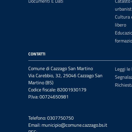
Documenti E Dati
Catasto 
urbanist
Cultura
libero
Educazi
formazi
CONTATTI
Comune di Cazzago San Martino
Leggi le
Via Carebbio, 32, 25046 Cazzago San
Segnalaz
Martino (BS)
Richiest
Codice fiscale: 82001930179
P.Iva: 00724650981
Telefono: 0307750750
Email: municipio@comune.cazzago.bs.it