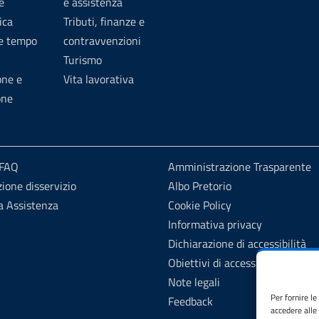
e
e assistenza
ica
Tributi, finanze e
 e tempo
contravvenzioni
Turismo
one e
Vita lavorativa
one
 FAQ
Amministrazione Trasparente
ione disservizio
Albo Pretorio
a Assistenza
Cookie Policy
Informativa privacy
Dichiarazione di accessibilità
Obiettivi di accessibilità
Note legali
Per fornire l
Feedback
accedere alle