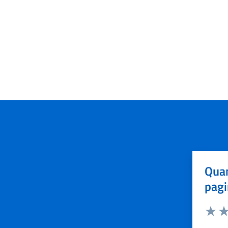
Quan
pagi
Valuta 
Val