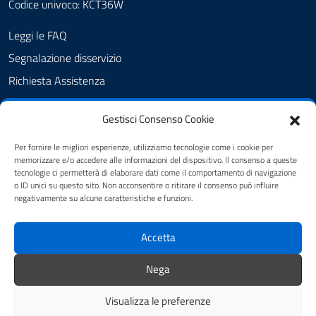
Codice univoco: KCT36W
Leggi le FAQ
Segnalazione disservizio
Richiesta Assistenza
Amministrazione Trasparente
Gestisci Consenso Cookie
Albo Pretorio
Cookie Policy
Per fornire le migliori esperienze, utilizziamo tecnologie come i cookie per
memorizzare e/o accedere alle informazioni del dispositivo. Il consenso a queste
Informativa privacy
tecnologie ci permetterà di elaborare dati come il comportamento di navigazione
o ID unici su questo sito. Non acconsentire o ritirare il consenso può influire
Dichiarazione di accessibilità
negativamente su alcune caratteristiche e funzioni.
Obiettivi di accessibilità
Accetta
Note legali
Feedback
Nega
Visualizza le preferenze
Mappa del sito
Credits