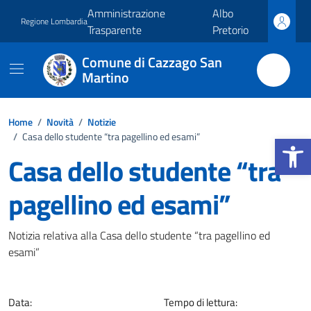
Vai ai contenuti
Vai al footer
Amministrazione
Albo
Regione Lombardia
Trasparente
Pretorio
Comune di Cazzago San
Martino
Home
/
Novità
/
Notizie
Apri la b
/
Casa dello studente “tra pagellino ed esami”
Casa dello studente “tra
pagellino ed esami”
Dettagli della notizia
Notizia relativa alla Casa dello studente “tra pagellino ed
esami”
Data:
Tempo di lettura: