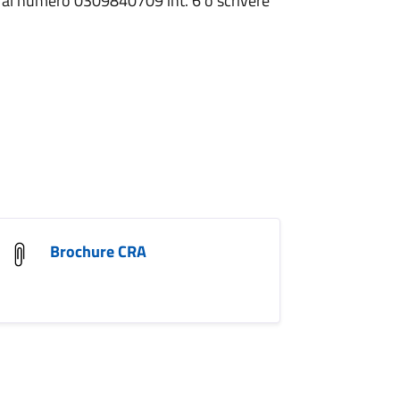
e al numero 0309840709 int. 6 o scrivere
Brochure CRA