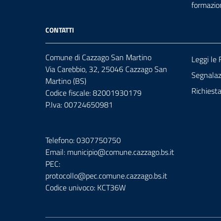
formazio
CONTATTI
Comune di Cazzago San Martino
Leggi le
Via Carebbio, 32, 25046 Cazzago San
Segnalazi
Martino (BS)
Richiest
Codice fiscale: 82001930179
P.Iva: 00724650981
Telefono: 0307750750
Email: municipio@comune.cazzago.bs.it
PEC:
protocollo@pec.comune.cazzago.bs.it
Codice univoco: KCT36W