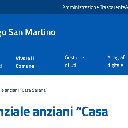
Amministrazione Trasparente
A
o San Martino
Gestione
Anagrafe
Vivere il
rifiuti
digitale
i
Comune
le anziani “Casa Serena”
ziale anziani “Casa