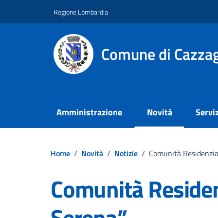
Vai ai contenuti
Vai al footer
Regione Lombardia
Comune di Cazzag
Amministrazione
Novità
Serviz
Home
/
Novità
/
Notizie
/
Comunità Residenzia
Comunità Residen
Serena”