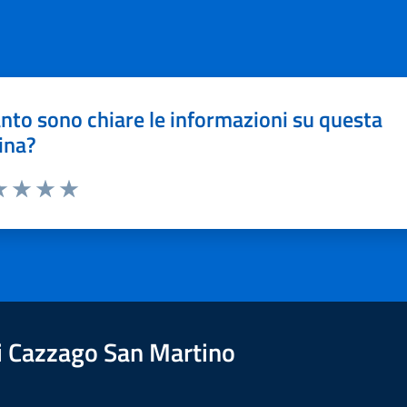
nto sono chiare le informazioni su questa
ina?
a 1 stelle su 5
luta 2 stelle su 5
Valuta 3 stelle su 5
Valuta 4 stelle su 5
Valuta 5 stelle su 5
 Cazzago San Martino