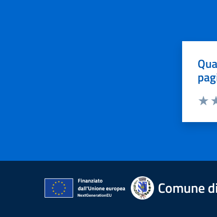
Qua
pag
Valut
Va
Comune di