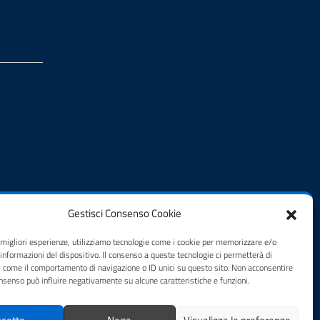
Gestisci Consenso Cookie
e migliori esperienze, utilizziamo tecnologie come i cookie per memorizzare e/o
 informazioni del dispositivo. Il consenso a queste tecnologie ci permetterà di
i come il comportamento di navigazione o ID unici su questo sito. Non acconsentire
consenso può influire negativamente su alcune caratteristiche e funzioni.