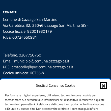
CONTATTI
Comune di Cazzago San Martino
Via Carebbio, 32, 25046 Cazzago San Martino (BS)
Codice fiscale: 82001930179
P.Iva: 00724650981
Telefono: 0307750750
Email: municipio@comune.cazzago.bs.it
PEC:
protocollo@pec.comune.cazzago.bs.it
Codice univoco: KCT36W
Leggi le FAQ
Gestisci Consenso Cookie
Segnalazione disservizio
Richiesta Assistenza
Per fornire le migliori esperienze, utilizziamo tecnologie come i cookie per
memorizzare e/o accedere alle informazioni del dispositivo. Il consenso a queste
Amministrazione Trasparente
tecnologie ci permetterà di elaborare dati come il comportamento di navigazione
Albo Pretorio
o ID unici su questo sito. Non acconsentire o ritirare il consenso può influire