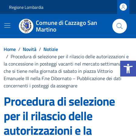
Vai ai contenuti
Vai al footer
Regione Lombardia
Comune di Cazzago San
Martino
Home
/
Novità
/
Notizie
/
Procedura di selezione per il rilascio delle autorizzazioni e
Apri la b
la concessione in posteggi vacanti nel mercato settimanale
che si tiene nella giornata di sabato in piazza Vittorio
Emanuele III nella F.ne Dibornato – Pubblicazione dei dati
concernenti i posteggi da assegnare
Procedura di selezione
per il rilascio delle
autorizzazioni e la