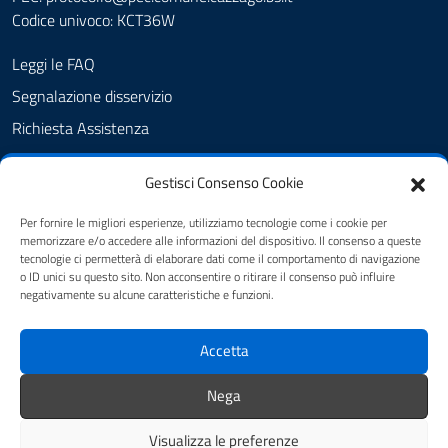
Codice univoco: KCT36W
Leggi le FAQ
Segnalazione disservizio
Richiesta Assistenza
Amministrazione Trasparente
Gestisci Consenso Cookie
Albo Pretorio
Cookie Policy
Per fornire le migliori esperienze, utilizziamo tecnologie come i cookie per
memorizzare e/o accedere alle informazioni del dispositivo. Il consenso a queste
Informativa privacy
tecnologie ci permetterà di elaborare dati come il comportamento di navigazione
o ID unici su questo sito. Non acconsentire o ritirare il consenso può influire
Dichiarazione di accessibilità
negativamente su alcune caratteristiche e funzioni.
Obiettivi di accessibilità
Accetta
Note legali
Feedback
Nega
Visualizza le preferenze