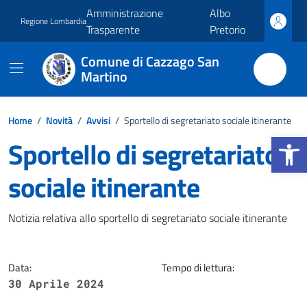
Vai ai contenuti
Vai al footer
Amministrazione
Albo
Regione Lombardia
Trasparente
Pretorio
Comune di Cazzago San
Martino
Home
/
Novità
/
Avvisi
/
Sportello di segretariato sociale itinerante
Apri la b
Sportello di segretariato
sociale itinerante
Dettagli della notizia
Notizia relativa allo sportello di segretariato sociale itinerante
Data:
Tempo di lettura:
30 Aprile 2024