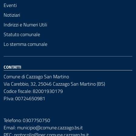
Eventi
Notiziari
Indirizzi e Numeri Utili
Statuto comunale
Lo stemma comunale
CONTATTI
Comune di Cazzago San Martino
Via Carebbio, 32, 25046 Cazzago San Martino (BS)
Codice fiscale: 82001930179
P.Iva: 00724650981
Telefono: 0307750750
Email: municipio@comune.cazzago.bs.it
PEC:
protocollo@pec.comune.cazzago.bs.it