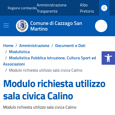
Vai ai contenuti
Vai al footer
Amministrazione
Albo
Regione Lombardia
Trasparente
Pretorio
Comune di Cazzago San
Martino
Home
/
Amministrazione
/
Documenti e Dati
Apri la b
/
Modulistica
/
Modulistica Pubblica Istruzione, Cultura Sport ed
Associazioni
/
Modulo richiesta utilizzo sala civica Calino
Modulo richiesta utilizzo
sala civica Calino
Dettagli del documento
Modulo richiesta utilizzo sala civica Calino