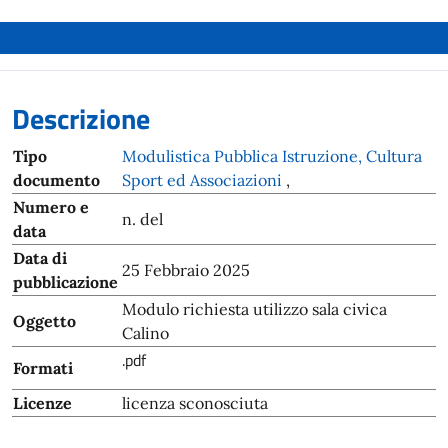
Descrizione
Tipo
Modulistica Pubblica Istruzione, Cultura
documento
Sport ed Associazioni
,
Numero e
n. del
data
Data di
25 Febbraio 2025
pubblicazione
Modulo richiesta utilizzo sala civica
Oggetto
Calino
.pdf
Formati
Licenze
licenza sconosciuta