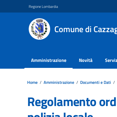
Vai ai contenuti
Vai al footer
Regione Lombardia
Comune di Cazzag
Amministrazione
Novità
Serviz
Home
/
Amministrazione
/
Documenti e Dati
/
Regolamento ord
polizia locale