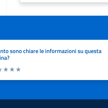
nto sono chiare le informazioni su questa
ina?
a 1 stelle su 5
luta 2 stelle su 5
Valuta 3 stelle su 5
Valuta 4 stelle su 5
Valuta 5 stelle su 5