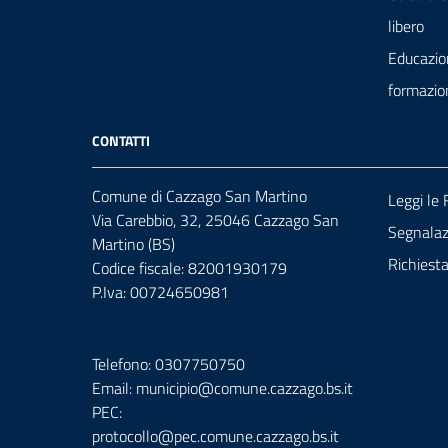
libero
Educazio
formazio
CONTATTI
Comune di Cazzago San Martino
Leggi le
Via Carebbio, 32, 25046 Cazzago San
Segnalazi
Martino (BS)
Richiest
Codice fiscale: 82001930179
P.Iva: 00724650981
Telefono: 0307750750
Email: municipio@comune.cazzago.bs.it
PEC:
protocollo@pec.comune.cazzago.bs.it