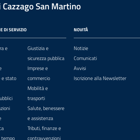
 Cazzago San Martino
E DI SERVIZIO
NOVITÀ
ra e
Giustizia e
Notizie
sicurezza pubblica
Comunicati
e
Imprese e
Avvisi
 e stato
commercio
Iscrizione alla Newsletter
Mobilità e
ubblici
trasporti
zioni
Salute, benessere
e
e assistenza
ca
Tributi, finanze e
e tempo
contravvenzioni