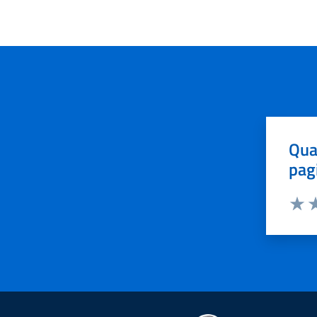
Qua
pag
Valut
Va