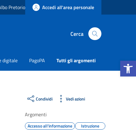
Albo Pretorio
Accedi all'area personale
Cerca
Apri la b
 digitale
PagoPA
Tutti gli argomenti
Condividi
Vedi azioni
Argomenti
Accesso all'informazione
Istruzione