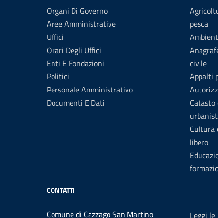
Organi Di Governo
Agricolt
Aree Amministrative
pesca
Uffici
Ambient
Orari Degli Uffici
Anagrafe
Enti E Fondazioni
civile
Politici
Appalti 
Personale Amministrativo
Autorizz
Documenti E Dati
Catasto 
urbanist
Cultura
libero
Educazi
formazi
CONTATTI
Comune di Cazzago San Martino
Leggi le