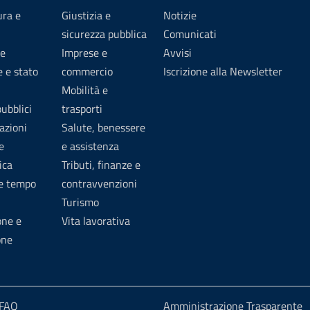
ura e
Giustizia e
Notizie
sicurezza pubblica
Comunicati
e
Imprese e
Avvisi
 e stato
commercio
Iscrizione alla Newsletter
Mobilità e
pubblici
trasporti
azioni
Salute, benessere
e
e assistenza
ica
Tributi, finanze e
 e tempo
contravvenzioni
Turismo
one e
Vita lavorativa
one
 FAQ
Amministrazione Trasparente