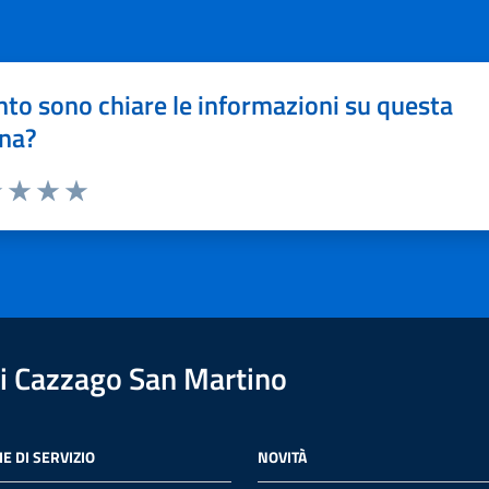
to sono chiare le informazioni su questa
na?
1 stelle su 5
uta 2 stelle su 5
Valuta 3 stelle su 5
Valuta 4 stelle su 5
Valuta 5 stelle su 5
i Cazzago San Martino
E DI SERVIZIO
NOVITÀ