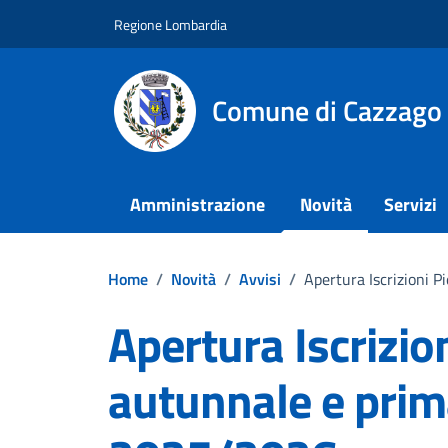
Vai ai contenuti
Vai al footer
Regione Lombardia
Comune di Cazzago
Amministrazione
Novità
Servizi
Home
/
Novità
/
Avvisi
/
Apertura Iscrizioni 
Apertura Iscrizio
autunnale e prima