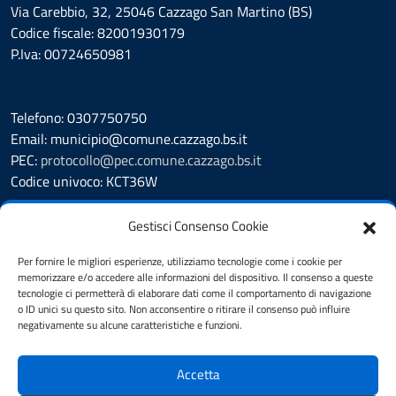
Via Carebbio, 32, 25046 Cazzago San Martino (BS)
Codice fiscale: 82001930179
P.Iva: 00724650981
Telefono: 0307750750
Email: municipio@comune.cazzago.bs.it
PEC:
protocollo@pec.comune.cazzago.bs.it
Codice univoco: KCT36W
Leggi le FAQ
Gestisci Consenso Cookie
Segnalazione disservizio
Richiesta Assistenza
Per fornire le migliori esperienze, utilizziamo tecnologie come i cookie per
memorizzare e/o accedere alle informazioni del dispositivo. Il consenso a queste
Amministrazione Trasparente
tecnologie ci permetterà di elaborare dati come il comportamento di navigazione
Albo Pretorio
o ID unici su questo sito. Non acconsentire o ritirare il consenso può influire
Cookie Policy
negativamente su alcune caratteristiche e funzioni.
Informativa privacy
Dichiarazione di accessibilità
Accetta
Obiettivi di accessibilità