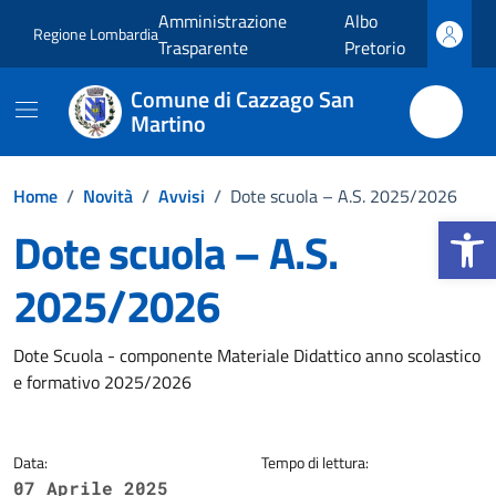
Vai ai contenuti
Vai al footer
Amministrazione
Albo
Regione Lombardia
Trasparente
Pretorio
Comune di Cazzago San
Martino
Home
/
Novità
/
Avvisi
/
Dote scuola – A.S. 2025/2026
Apri la b
Dote scuola – A.S.
2025/2026
Dettagli della notizia
Dote Scuola - componente Materiale Didattico anno scolastico
e formativo 2025/2026
Data:
Tempo di lettura:
07 Aprile 2025