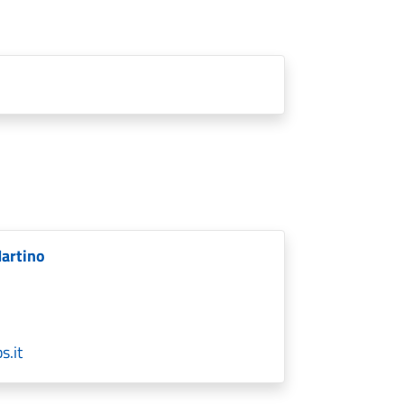
Martino
s.it