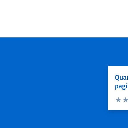
Quan
pagi
Valuta 
Val