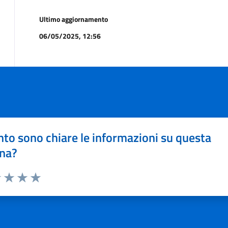
Ultimo aggiornamento
06/05/2025, 12:56
to sono chiare le informazioni su questa
na?
1 stelle su 5
uta 2 stelle su 5
Valuta 3 stelle su 5
Valuta 4 stelle su 5
Valuta 5 stelle su 5