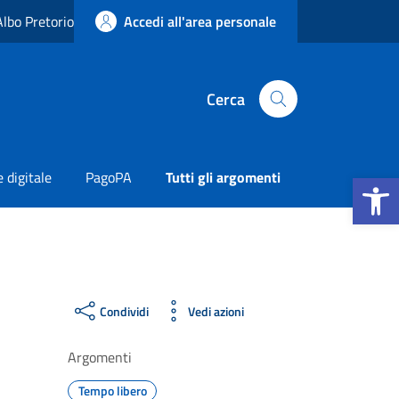
Albo Pretorio
Accedi all'area personale
Cerca
Apri la b
 digitale
PagoPA
Tutti gli argomenti
Condividi
Vedi azioni
Argomenti
Tempo libero