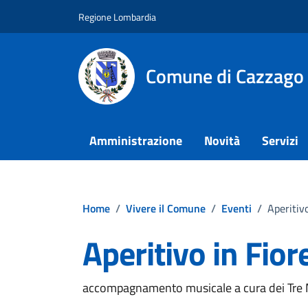
Vai ai contenuti
Vai al footer
Regione Lombardia
Comune di Cazzago
Amministrazione
Novità
Servizi
Home
/
Vivere il Comune
/
Eventi
/
Aperitivo
Aperitivo in Fior
accompagnamento musicale a cura dei Tre M