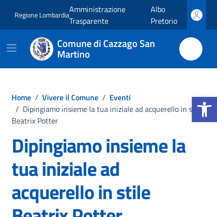
Vai ai contenuti
Vai al footer
Amministrazione
Albo
Regione Lombardia
Trasparente
Pretorio
Comune di Cazzago San
Martino
Apri la b
Home
/
Vivere il Comune
/
Eventi
/
Dipingiamo insieme la tua iniziale ad acquerello in stile
Beatrix Potter
Dipingiamo insieme la
tua iniziale ad
acquerello in stile
Beatrix Potter