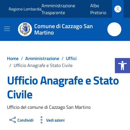
Vai ai contenuti
Vai al footer
Amministrazione
Albo
Regione Lombardia
Trasparente
Pretorio
Comune di Cazzago San
Martino
Apri la b
Home
/
Amministrazione
/
Uffici
/
Ufficio Anagrafe e Stato Civile
Ufficio Anagrafe e Stato
Civile
Ufficio del comune di Cazzago San Martino
Condividi
Vedi azioni