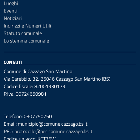
Luoghi
Eventi
Notiziari
Indirizzi e Numeri Utili
Statuto comunale
Lo stemma comunale
CONTATTI
Comune di Cazzago San Martino
Via Carebbio, 32, 25046 Cazzago San Martino (BS)
Codice fiscale: 82001930179
P.Iva: 00724650981
Telefono: 0307750750
Email: municipio@comune.cazzago.bs.it
PEC:
protocollo@pec.comune.cazzago.bs.it
Codice univoco: KCT36W