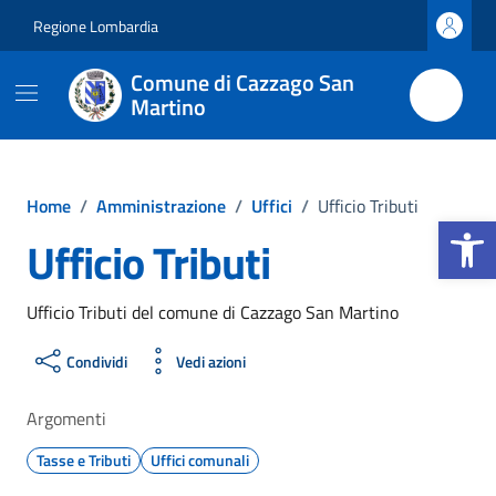
Vai ai contenuti
Vai al footer
Regione Lombardia
Comune di Cazzago San
Martino
Home
/
Amministrazione
/
Uffici
/
Ufficio Tributi
Apri la b
Ufficio Tributi
Ufficio Tributi del comune di Cazzago San Martino
Condividi
Vedi azioni
Argomenti
Tasse e Tributi
Uffici comunali